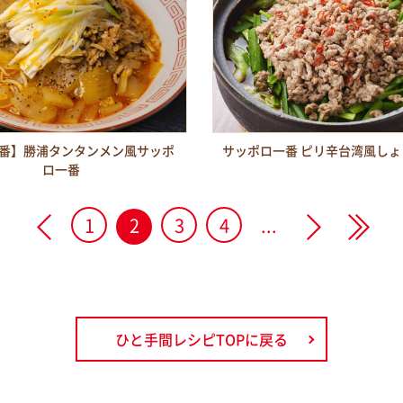
番】勝浦タンタンメン風サッポ
サッポロ一番 ピリ辛台湾風しょ
ロ一番
<
1
2
3
4
...
>
>>
ひと手間レシピTOPに戻る