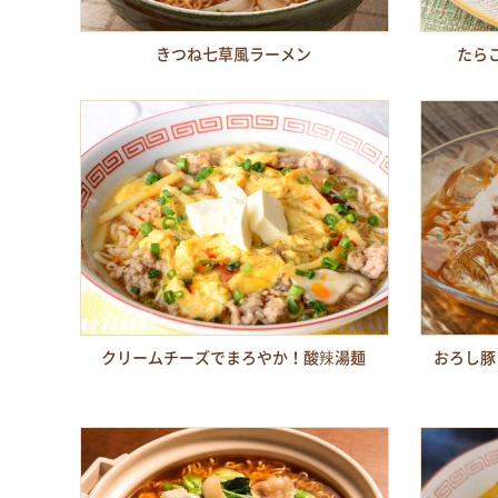
きつね七草風ラーメン
たら
クリームチーズでまろやか！酸辣湯麺
おろし豚