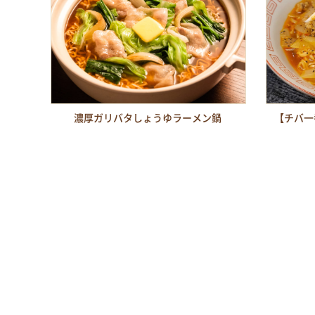
濃厚ガリバタしょうゆラーメン鍋
【チバ一