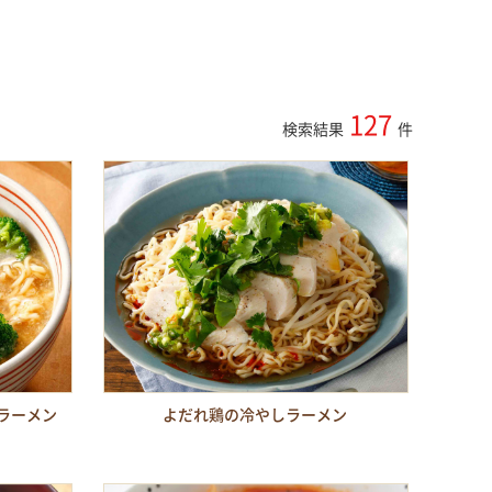
127
検索結果
件
ラーメン
よだれ鶏の冷やしラーメン