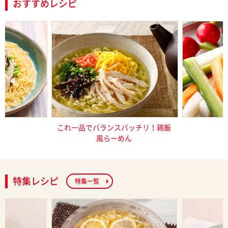
おすすめレシピ
ーめん（塩と
これ一品でバランスバッチリ！鶏飯
特製
）
風らーめん
特集レシピ
特集一覧