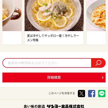
ン特集
夏は冷やしてサッポロ一番！冷やしラー
旨辛ラーメン
メン特集
詳細検索
このページを共有する