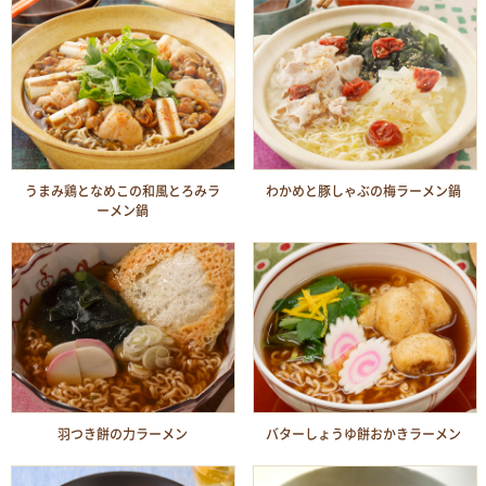
うまみ鶏となめこの和風とろみラ
わかめと豚しゃぶの梅ラーメン鍋
ーメン鍋
羽つき餅の力ラーメン
バターしょうゆ餅おかきラーメン