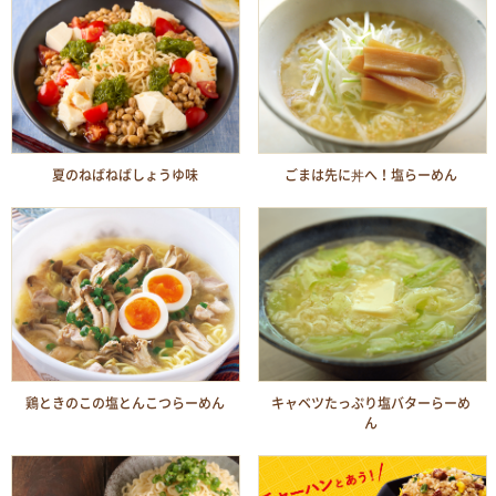
夏のねばねばしょうゆ味
ごまは先に丼へ！塩らーめん
鶏ときのこの塩とんこつらーめん
キャベツたっぷり塩バターらーめ
ん