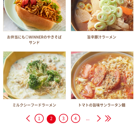
お弁当にも◎WINNERのやきそば
旨辛豚汁ラーメン
サンド
ミルクシーフードラーメン
トマトの旨味サンラータン麺
1
2
3
4
...
<
>
>>