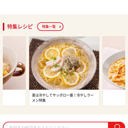
乳し
特集レシピ
特集一覧
ン特集
夏は冷やしてサッポロ一番！冷やしラー
旨辛ラーメン
メン特集