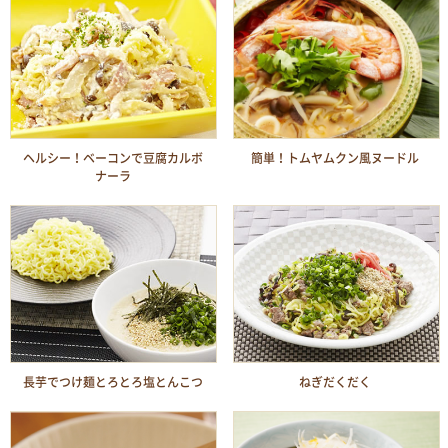
ヘルシー！ベーコンで豆腐カルボ
簡単！トムヤムクン風ヌードル
ナーラ
長芋でつけ麺とろとろ塩とんこつ
ねぎだくだく