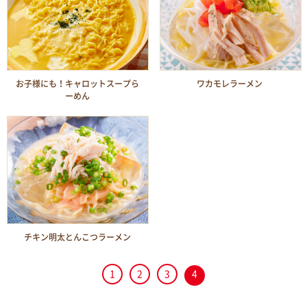
お子様にも！キャロットスープら
ワカモレラーメン
ーめん
チキン明太とんこつラーメン
1
2
3
4