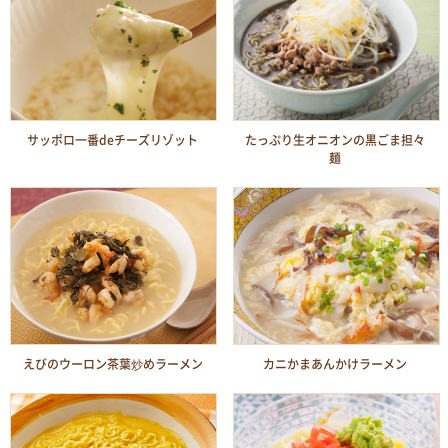
サッポロ一番deチーズリゾット
たっぷり生オニオンの黒ごま担々
麺
えびのウーロン茶葉炒めラーメン
カニかまあんかけラーメン