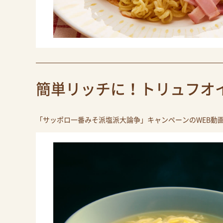
簡単リッチに！トリュフオ
「サッポロ一番みそ派塩派大論争」キャンペーンのWEB動