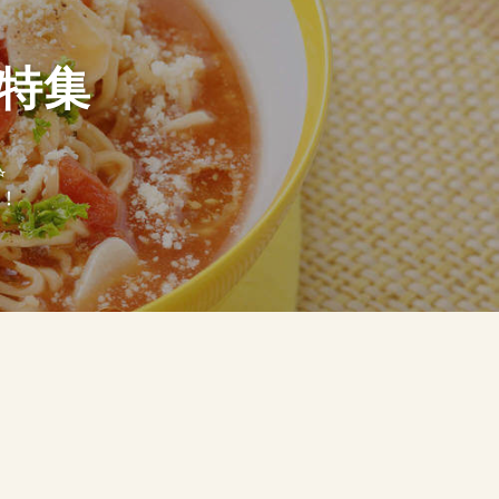
特集
︎
！