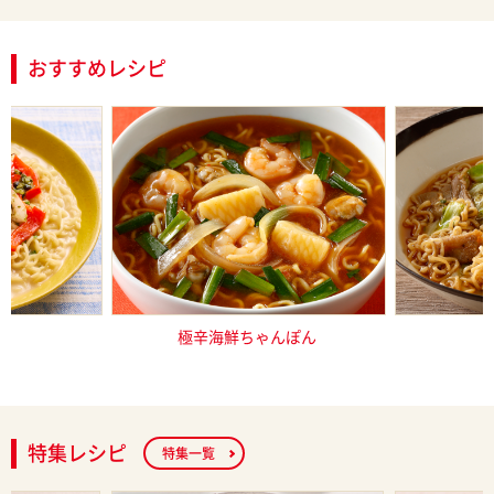
おすすめレシピ
し塩とんこつ
極辛海鮮ちゃんぽん
サッポロ一
特集レシピ
特集一覧