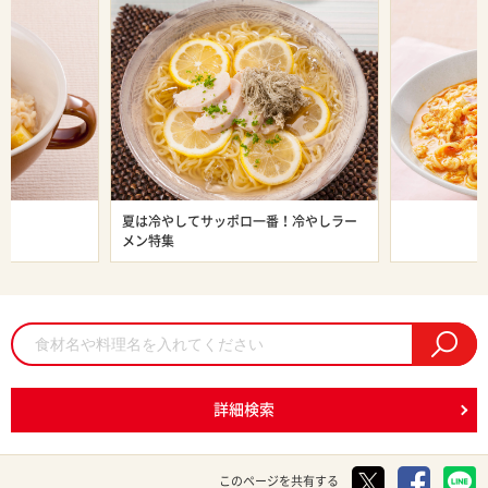
ン特集
夏は冷やしてサッポロ一番！冷やしラー
旨辛ラーメン
メン特集
詳細検索
このページを共有する