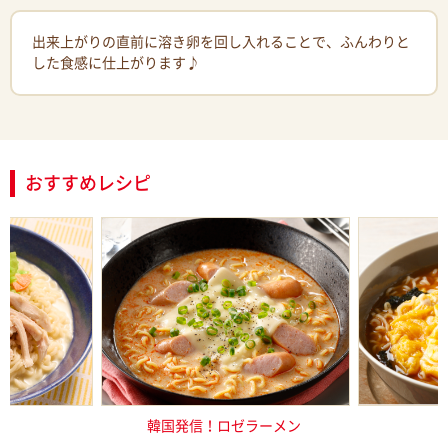
出来上がりの直前に溶き卵を回し入れることで、ふんわりと
した食感に仕上がります♪
おすすめレシピ
し塩らーめん
韓国発信！ロゼラーメン
巻かないだ