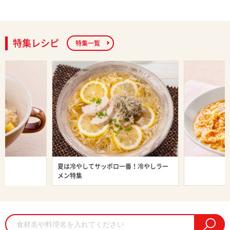
特集レシピ
特集一覧
ン特集
夏は冷やしてサッポロ一番！冷やしラー
旨辛ラーメン
メン特集