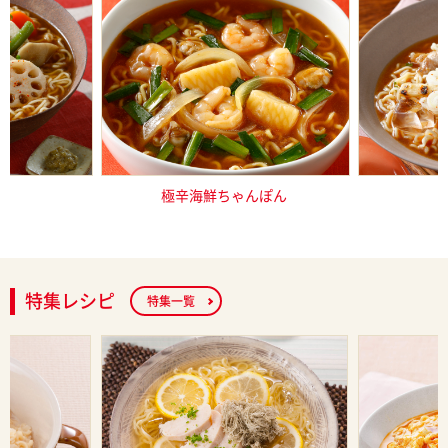
そラーメン
極辛海鮮ちゃんぽん
焼き鳥で
特集レシピ
特集一覧