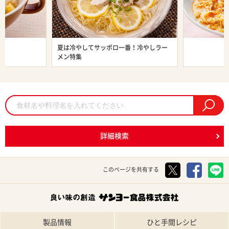
ン特集
夏は冷やしてサッポロ一番！冷やしラー
旨辛ラーメン
メン特集
詳細検索
このページを共有する
製品情報
ひと手間レシピ