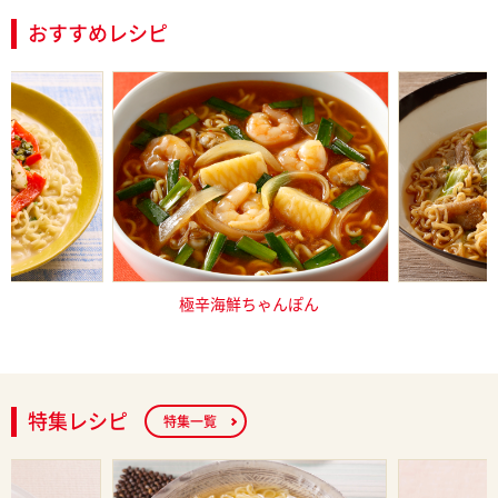
おすすめレシピ
し塩とんこつ
極辛海鮮ちゃんぽん
サッポロ一
特集レシピ
特集一覧