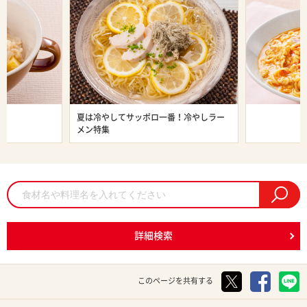
ン特集
夏は冷やしてサッポロ一番！冷やしラー
旨辛ラーメン
メン特集
詳細検索
このページを共有する