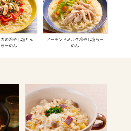
リカの冷やし塩とん
アーモンドミルク冷やし塩らー
つらーめん
めん