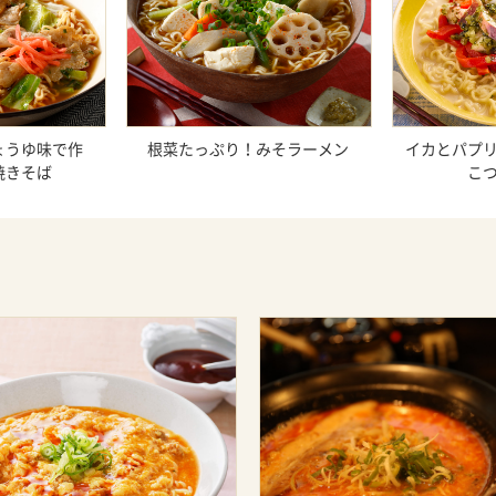
ょうゆ味で作
根菜たっぷり！みそラーメン
イカとパプ
焼きそば
こ