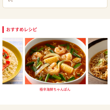
い。
おすすめレシピ
し塩とんこつ
極辛海鮮ちゃんぽん
サッポロ一