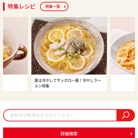
特集レシピ
特集一覧
ン特集
夏は冷やしてサッポロ一番！冷やしラー
旨辛ラーメン
メン特集
詳細検索