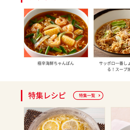
極辛海鮮ちゃんぽん
サッポロ一番し
る！スープ
特集レシピ
特集一覧