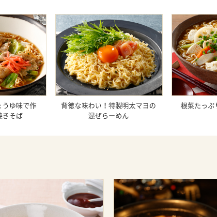
ょうゆ味で作
背徳な味わい！特製明太マヨの
根菜たっぷ
焼きそば
混ぜらーめん