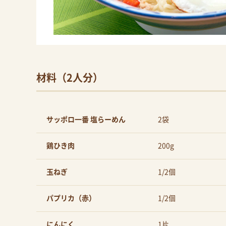
材料（2人分）
サッポロ一番 塩らーめん
2袋
鶏ひき肉
200g
玉ねぎ
1/2個
パプリカ（赤）
1/2個
にんにく
1片