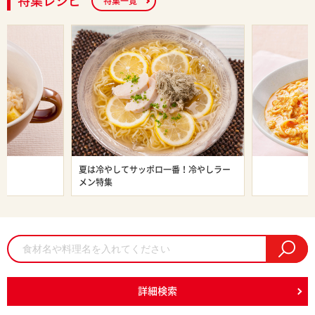
特集レシピ
特集一覧
ン特集
夏は冷やしてサッポロ一番！冷やしラー
旨辛ラーメン
メン特集
詳細検索