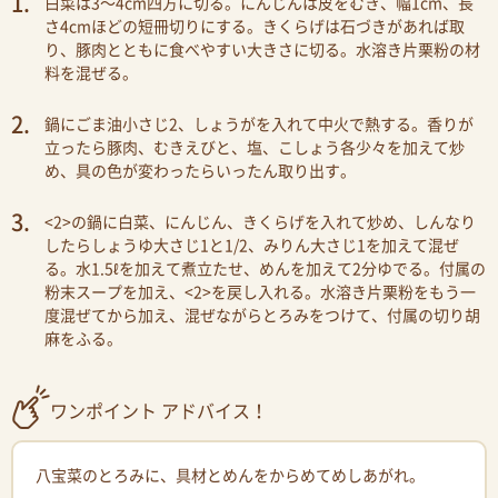
白菜は3〜4cm四方に切る。にんじんは皮をむき、幅1cm、長
さ4cmほどの短冊切りにする。きくらげは石づきがあれば取
り、豚肉とともに食べやすい大きさに切る。水溶き片栗粉の材
料を混ぜる。
鍋にごま油小さじ2、しょうがを入れて中火で熱する。香りが
立ったら豚肉、むきえびと、塩、こしょう各少々を加えて炒
め、具の色が変わったらいったん取り出す。
<2>の鍋に白菜、にんじん、きくらげを入れて炒め、しんなり
したらしょうゆ大さじ1と1/2、みりん大さじ1を加えて混ぜ
る。水1.5ℓを加えて煮立たせ、めんを加えて2分ゆでる。付属の
粉末スープを加え、<2>を戻し入れる。水溶き片栗粉をもう一
度混ぜてから加え、混ぜながらとろみをつけて、付属の切り胡
麻をふる。
ワンポイント アドバイス！
八宝菜のとろみに、具材とめんをからめてめしあがれ。