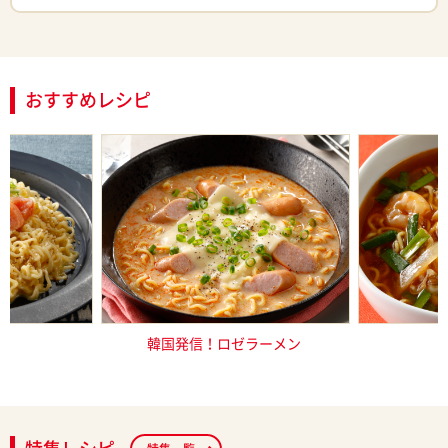
おすすめレシピ
太マヨの混ぜ
韓国発信！ロゼラーメン
極辛