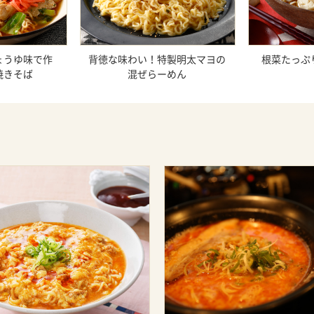
ょうゆ味で作
背徳な味わい！特製明太マヨの
根菜たっぷ
焼きそば
混ぜらーめん