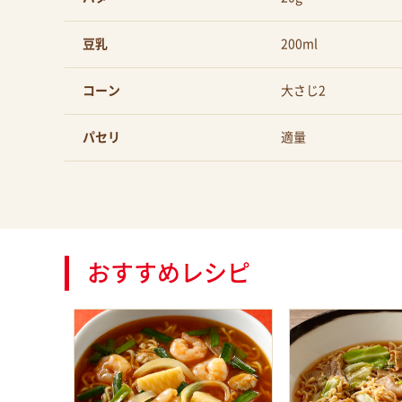
豆乳
200ml
コーン
大さじ2
パセリ
適量
おすすめレシピ