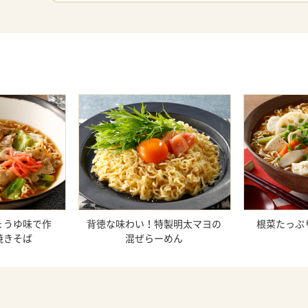
ょうゆ味で作
背徳な味わい！特製明太マヨの
根菜たっぷ
焼きそば
混ぜらーめん