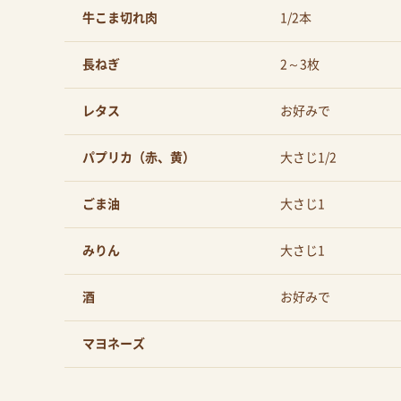
牛こま切れ肉
1/2本
長ねぎ
2～3枚
レタス
お好みで
パプリカ（赤、黄）
大さじ1/2
ごま油
大さじ1
みりん
大さじ1
酒
お好みで
マヨネーズ