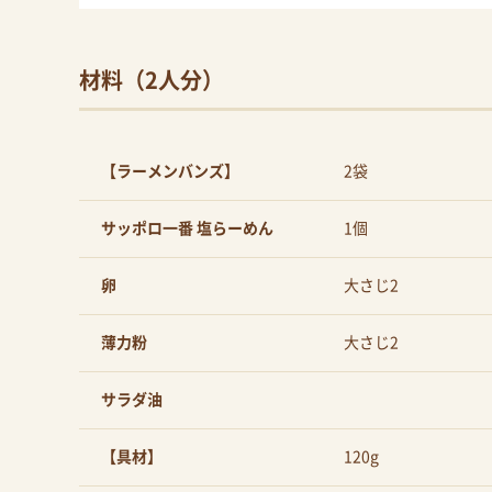
材料（2人分）
【ラーメンバンズ】
2袋
サッポロ一番 塩らーめん
1個
卵
大さじ2
薄力粉
大さじ2
サラダ油
【具材】
120g