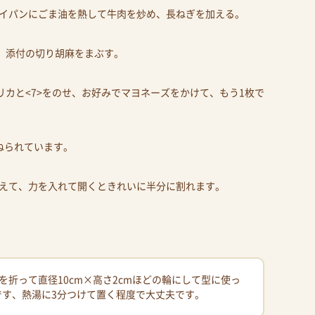
イパンにごま油を熱して牛肉を炒め、長ねぎを加える。
え、添付の切り胡麻をまぶす。
リカと<7>をのせ、お好みでマヨネーズをかけて、もう1枚で
ねられています。
えて、力を入れて開くときれいに半分に割れます。
折って直径10cm×高さ2cmほどの輪にして型に使っ
です、熱湯に3分つけて置く程度で大丈夫です。