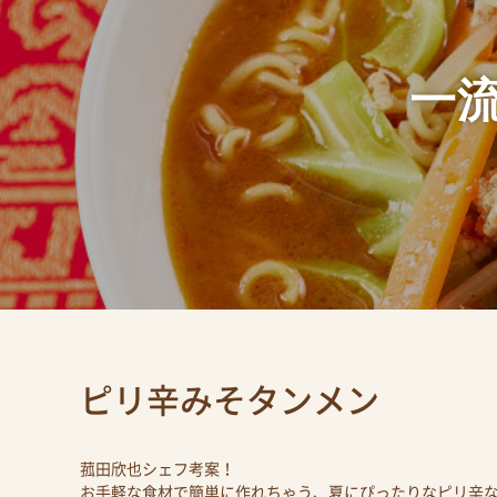
一
ピリ辛みそタンメン
菰田欣也シェフ考案！
お手軽な食材で簡単に作れちゃう、夏にぴったりなピリ辛