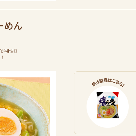
ーめん
プが相性◎
す！