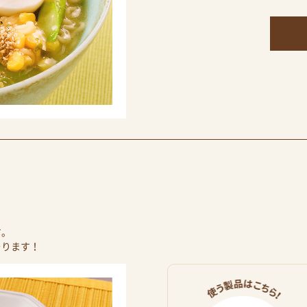
す。
そります！