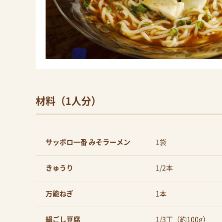
材料（1人分）
サッポロ一番 みそラーメン
1袋
きゅうり
1/2本
万能ねぎ
1本
絹ごし豆腐
1/3丁（約100g）