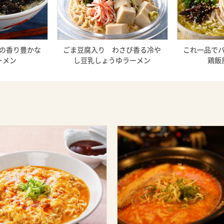
の香り豊かな
ごま豆腐入り わさび香る冷や
これ一品で
ーメン
し豆乳しょうゆラーメン
鶏飯