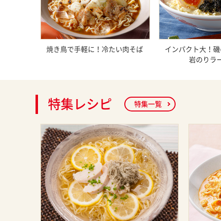
焼き鳥で手軽に！冷たい肉そば
インパクト大！磯
岩のりラ
特集レシピ
特集一覧