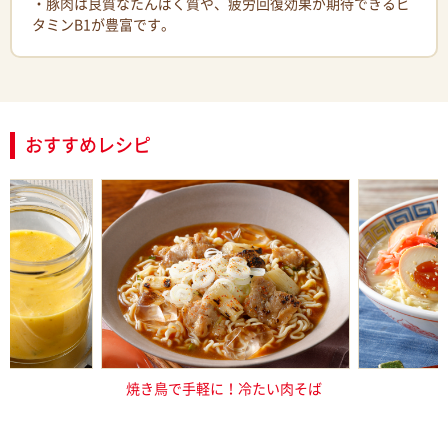
・豚肉は良質なたんぱく質や、疲労回復効果が期待できるビ
タミンB1が豊富です。
おすすめレシピ
ネーズ
焼き鳥で手軽に！冷たい肉そば
インパクト