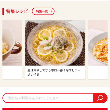
特集レシピ
特集一覧
ン特集
夏は冷やしてサッポロ一番！冷やしラー
旨辛ラーメン
メン特集