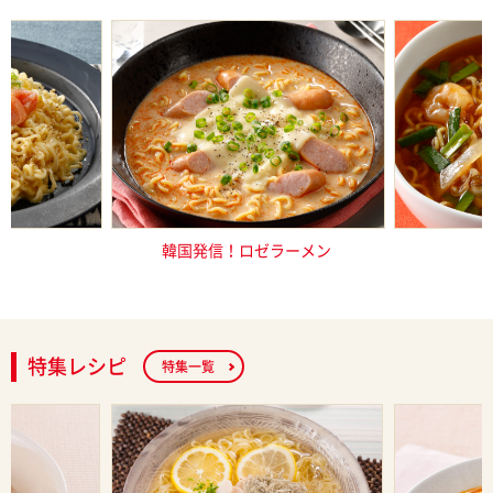
太マヨの混ぜ
韓国発信！ロゼラーメン
極辛
特集レシピ
特集一覧