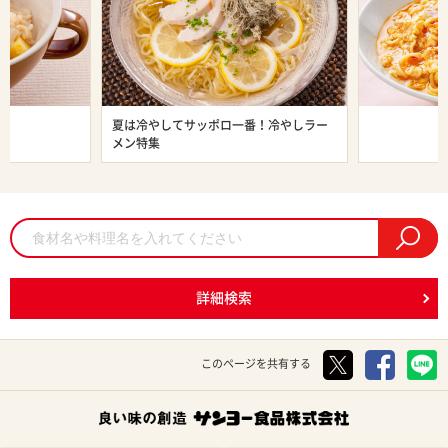
ン特集
夏は冷やしてサッポロ一番！冷やしラー
旨辛ラーメン
メン特集
詳細検索
このページを共有する