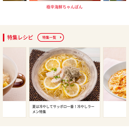
ネーズ
極辛海鮮ちゃんぽん
インパクト
特集レシピ
特集一覧
ン特集
夏は冷やしてサッポロ一番！冷やしラー
旨辛ラーメン
メン特集