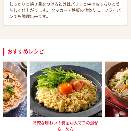
しっかりと焼き目をつけると外はパリッと中はもっちりと美
味しく仕上がります。 クッカー・鉄板の代わりに、フライパ
ンでも調理出来ます。
おすすめレシピ
冷やしみそラ
背徳な味わい！特製明太マヨの混ぜ
根菜たっ
らーめん