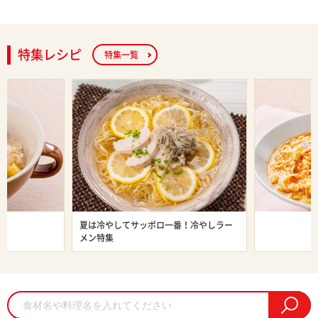
特集レシピ
特集一覧
ン特集
夏は冷やしてサッポロ一番！冷やしラー
旨辛ラーメン
メン特集