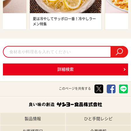
ン特集
夏は冷やしてサッポロ一番！冷やしラー
旨辛ラーメン
メン特集
詳細検索
このページを共有する
製品情報
ひと手間レシピ