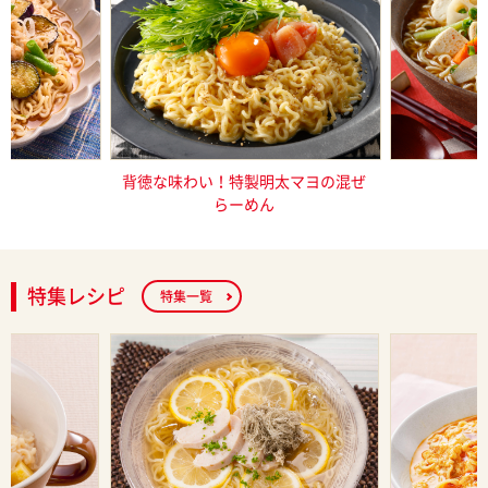
冷やしみそラ
背徳な味わい！特製明太マヨの混ぜ
根菜たっ
らーめん
特集レシピ
特集一覧