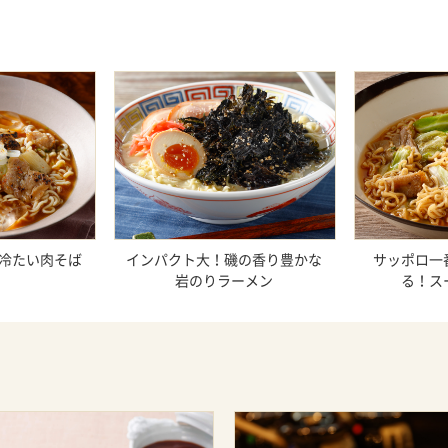
冷たい肉そば
インパクト大！磯の香り豊かな
サッポロ一
岩のりラーメン
る！ス