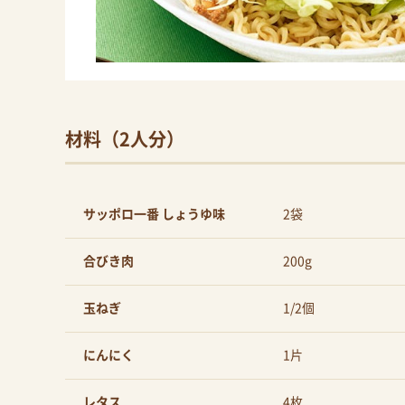
材料（2人分）
サッポロ一番 しょうゆ味
2袋
合びき肉
200g
玉ねぎ
1/2個
にんにく
1片
レタス
4枚