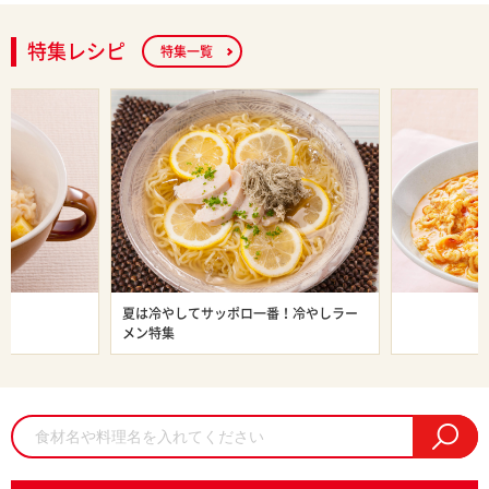
特集レシピ
特集一覧
ン特集
夏は冷やしてサッポロ一番！冷やしラー
旨辛ラーメン
メン特集