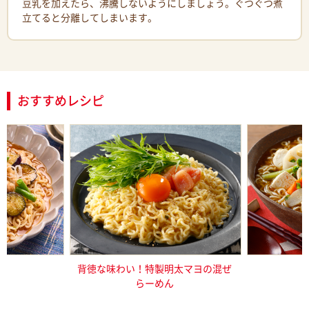
豆乳を加えたら、沸騰しないようにしましょう。ぐつぐつ煮
立てると分離してしまいます。
おすすめレシピ
冷やしみそラ
背徳な味わい！特製明太マヨの混ぜ
根菜たっ
らーめん