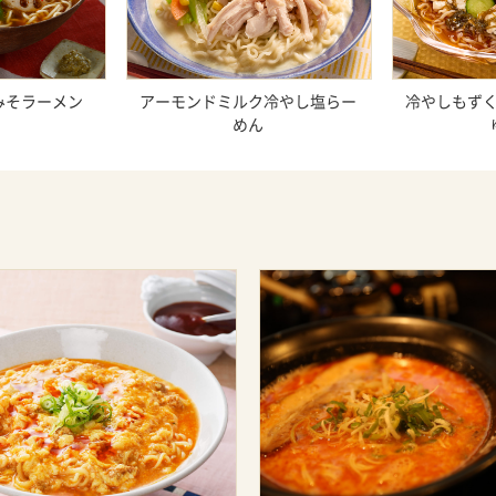
みそラーメン
アーモンドミルク冷やし塩らー
冷やしもず
めん