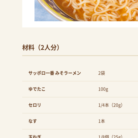
材料（2人分）
サッポロ一番 みそラーメン
2袋
ゆでたこ
100g
セロリ
1/4本（20g）
なす
1本
玉ねぎ
1/8個（25g）