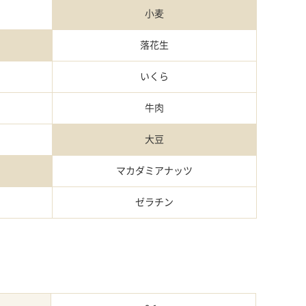
小麦
落花生
いくら
牛肉
大豆
マカダミアナッツ
ゼラチン