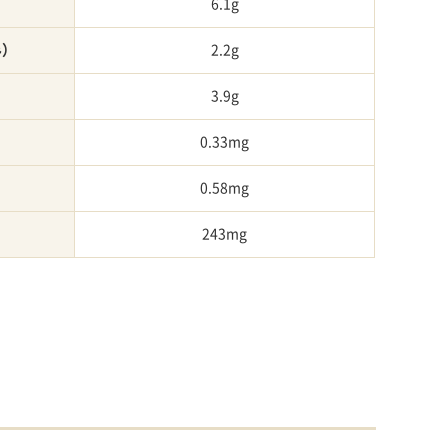
6.1g
み）
2.2g
3.9g
0.33mg
0.58mg
243mg