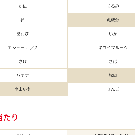
かに
くるみ
卵
乳成分
あわび
いか
カシュー
ナッツ
キウイ
フルーツ
さけ
さば
バナナ
豚肉
やまいも
りんご
当たり