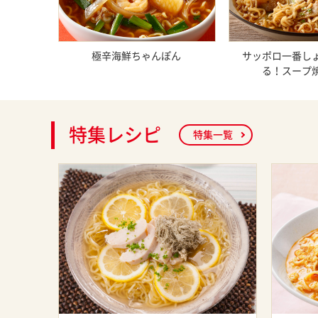
極辛海鮮ちゃんぽん
サッポロ一番し
る！スープ
特集レシピ
特集一覧