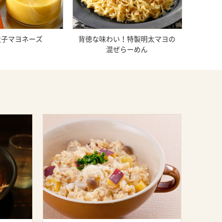
太子マヨネーズ
背徳な味わい！特製明太マヨの
混ぜらーめん