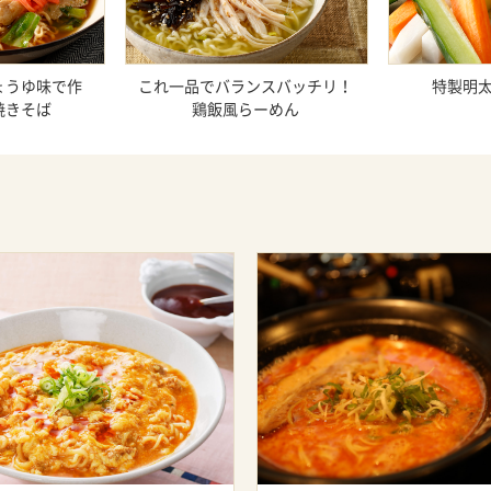
ょうゆ味で作
これ一品でバランスバッチリ！
特製明
焼きそば
鶏飯風らーめん