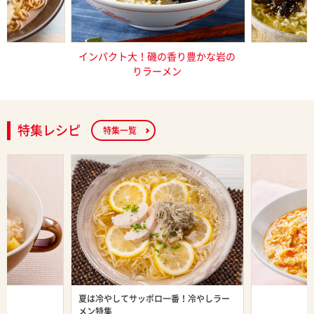
そヨーグルト
インパクト大！磯の香り豊かな岩の
これ一品で
りラーメン
特集レシピ
特集一覧
ン特集
夏は冷やしてサッポロ一番！冷やしラー
旨辛ラーメン
メン特集