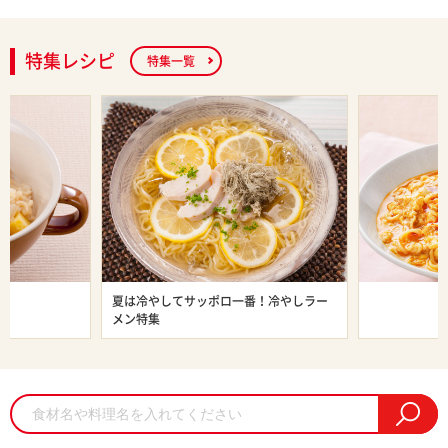
特集レシピ
特集一覧
ン特集
夏は冷やしてサッポロ一番！冷やしラー
旨辛ラーメン
メン特集