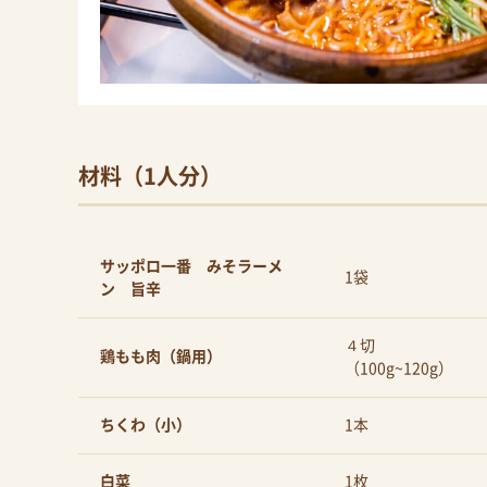
材料（1人分）
サッポロ一番 みそラーメ
1袋
ン 旨辛
４切
鶏もも肉（鍋用）
（100g~120g）
ちくわ（小）
1本
白菜
1枚