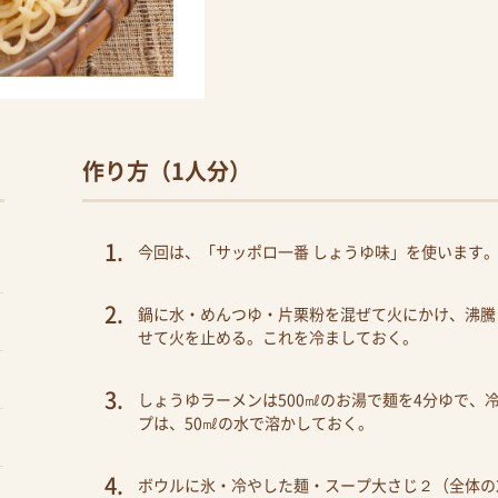
作り方（1人分）
今回は、「サッポロ一番 しょうゆ味」を使います
鍋に水・めんつゆ・片栗粉を混ぜて火にかけ、沸騰
せて火を止める。これを冷ましておく。
しょうゆラーメンは500㎖のお湯で麺を4分ゆで
プは、50㎖の水で溶かしておく。
ボウルに氷・冷やした麺・スープ大さじ２（全体の