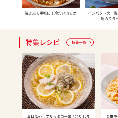
焼き鳥で手軽に！冷たい肉そば
インパクト大！磯
岩のりラ
特集レシピ
特集一覧
夏は冷やしてサッポロ一番！冷やしラ
旨辛ラ