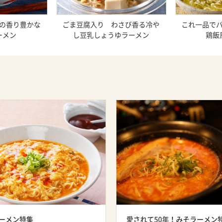
の香り豊かな
ごま豆腐入り わさび香る冷や
これ一品で
ーメン
し豆乳しょうゆラーメン
鶏飯
ーメン特集
愛されて50年！みそラーメン