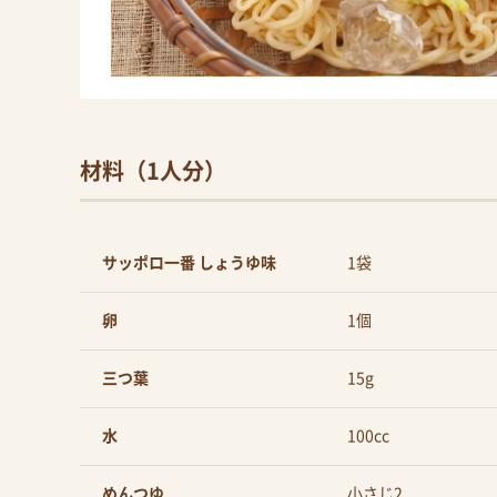
材料（1人分）
サッポロ一番 しょうゆ味
1袋
卵
1個
三つ葉
15g
水
100cc
めんつゆ
小さじ2