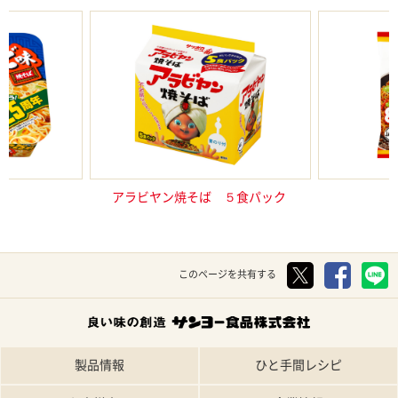
ルビ味焼そば
アラビヤン焼そば ５食パック
サッポロ
このページを共有する
製品情報
ひと手間レシピ