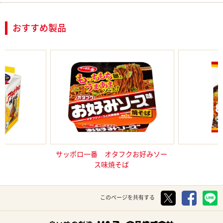
おすすめ製品
５食パック
サッポロ一番 オタフクお好みソー
サッポロ
ス味焼そば
このページを共有する