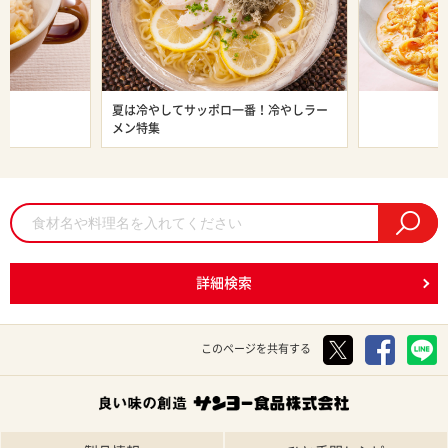
ン特集
夏は冷やしてサッポロ一番！冷やしラー
旨辛ラーメン
メン特集
詳細検索
このページを共有する