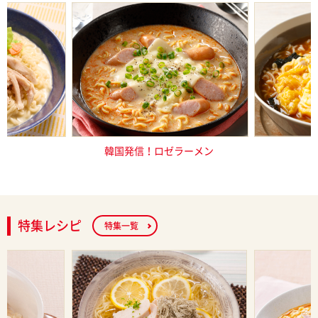
し塩らーめん
韓国発信！ロゼラーメン
巻かないだ
特集レシピ
特集一覧