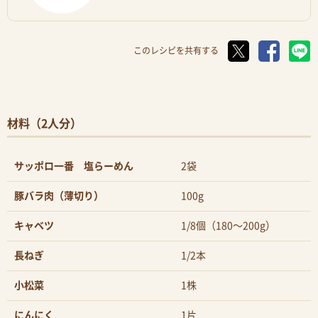
このレシピを共有する
材料（2人分）
サッポロ一番 塩らーめん
2袋
豚バラ肉（薄切り）
100g
キャベツ
1/8個（180〜200g）
長ねぎ
1/2本
小松菜
1株
にんにく
1片