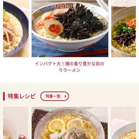
し塩らーめん
インパクト大！磯の香り豊かな岩の
これ一品で
りラーメン
特集レシピ
特集一覧