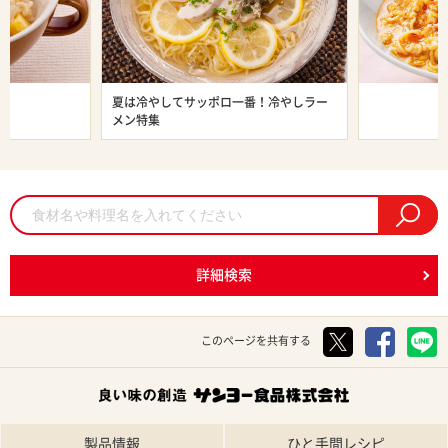
ン特集
夏は冷やしてサッポロ一番！冷やしラー
旨辛ラーメン
メン特集
詳細検索
このページを共有する
製品情報
ひと手間レシピ