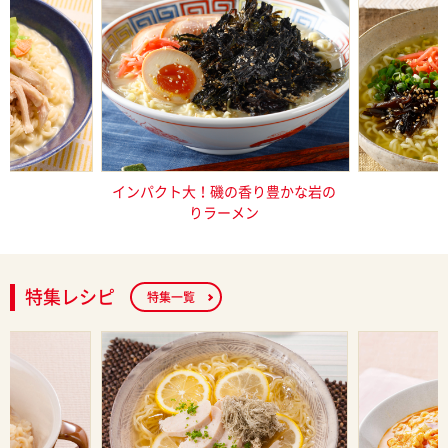
し塩らーめん
インパクト大！磯の香り豊かな岩の
これ一品で
りラーメン
特集レシピ
特集一覧