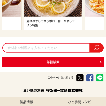
ン特集
夏は冷やしてサッポロ一番！冷やしラー
旨辛ラーメン
メン特集
詳細検索
このページを共有する
製品情報
ひと手間レシピ