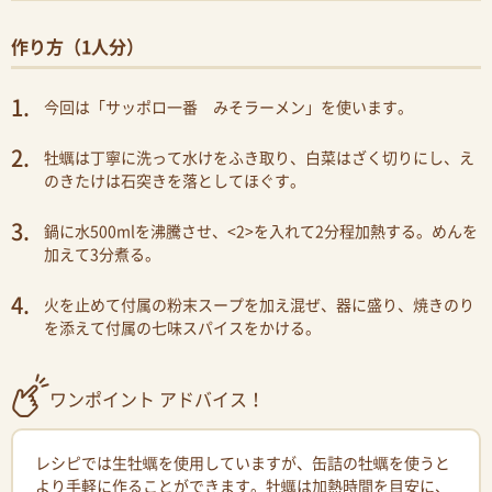
作り方（1人分）
今回は「サッポロ一番 みそラーメン」を使います。
牡蠣は丁寧に洗って水けをふき取り、白菜はざく切りにし、え
のきたけは石突きを落としてほぐす。
鍋に水500mlを沸騰させ、<2>を入れて2分程加熱する。めんを
加えて3分煮る。
火を止めて付属の粉末スープを加え混ぜ、器に盛り、焼きのり
を添えて付属の七味スパイスをかける。
ワンポイント アドバイス！
レシピでは生牡蠣を使用していますが、缶詰の牡蠣を使うと
より手軽に作ることができます。牡蠣は加熱時間を目安に、