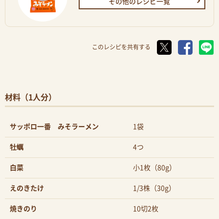
その他のレシピ一覧
このレシピを共有する
材料（1人分）
サッポロ一番 みそラーメン
1袋
牡蠣
4つ
白菜
小1枚（80g）
えのきたけ
1/3株（30g）
焼きのり
10切2枚