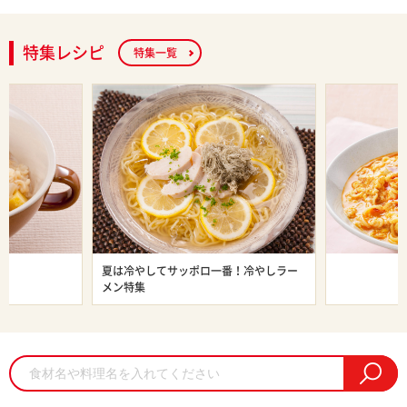
特集レシピ
特集一覧
ン特集
夏は冷やしてサッポロ一番！冷やしラー
旨辛ラーメン
メン特集