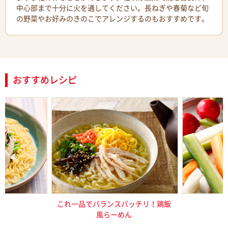
中心部まで十分に火を通してください。長ねぎや春菊など旬
の野菜やお好みのきのこでアレンジするのもおすすめです。
おすすめレシピ
ーめん（塩と
これ一品でバランスバッチリ！鶏飯
特製
）
風らーめん