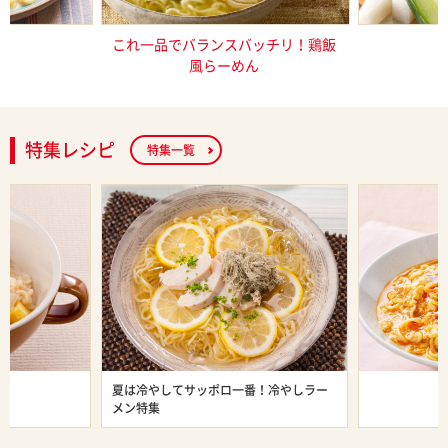
ーめん（塩と
これ一品でバランスバッチリ！鶏飯
特製
）
風らーめん
特集レシピ
特集一覧
ン特集
夏は冷やしてサッポロ一番！冷やしラー
旨辛ラーメン
メン特集