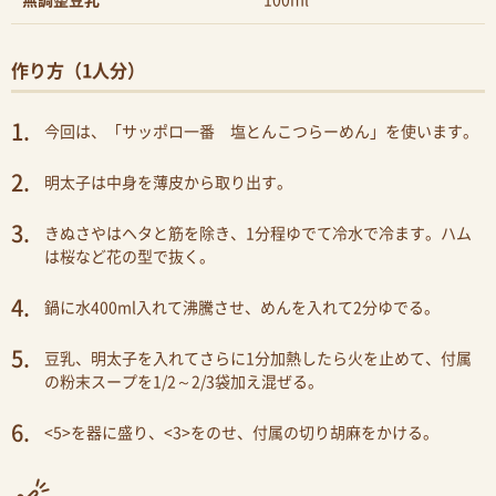
無調整豆乳
100ml
作り方（1人分）
今回は、「サッポロ一番 塩とんこつらーめん」を使います。
明太子は中身を薄皮から取り出す。
きぬさやはヘタと筋を除き、1分程ゆでて冷水で冷ます。ハム
は桜など花の型で抜く。
鍋に水400ml入れて沸騰させ、めんを入れて2分ゆでる。
豆乳、明太子を入れてさらに1分加熱したら火を止めて、付属
の粉末スープを1/2～2/3袋加え混ぜる。
<5>を器に盛り、<3>をのせ、付属の切り胡麻をかける。