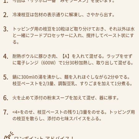
今回は「サッポロ一番 みそラーメン」を使います。
冷凍枝豆は包材の表示通りに解凍し、さやから出す。
トッピング用の枝豆を10粒ほど取り分けておき、それ以外は水
と一緒にフードプロセッサーに入れ、撹拌してペースト状にす
る。
耐熱ボウルに豚ひき肉、【A】を入れて混ぜる。ラップをせず
に電子レンジ（600W）で1分30秒加熱し、取り出して混ぜる。
鍋に300mlの湯を沸かし、麺を入れほぐしながら2分ゆでる。
枝豆ペーストを2/3量、調製豆乳、すりごまを加えて1分煮る。
火を止めて添付の粉末スープを加えて混ぜ、器に移す。
<4>をのせ、枝豆ペーストの残り1/3量をのせる。トッピング用
の枝豆を散らし、添付の七味スパイスをふる。
ワンポイント アドバイス！