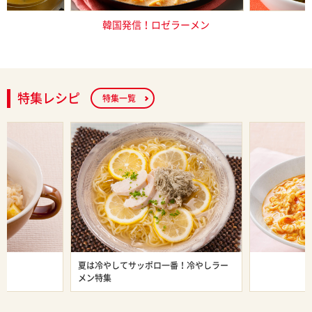
ネーズ
韓国発信！ロゼラーメン
極辛
特集レシピ
特集一覧
ン特集
夏は冷やしてサッポロ一番！冷やしラー
旨辛ラーメン
メン特集