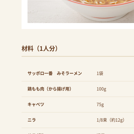
材料（1人分）
サッポロ一番 みそラーメン
1袋
鶏もも肉（から揚げ用）
100g
キャベツ
75g
ニラ
1/8束（約12g）