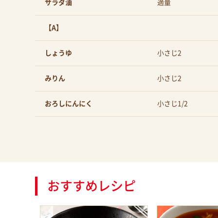
サラダ油
適量
【A】
しょうゆ
小さじ2
みりん
小さじ2
おろしにんにく
小さじ1/2
おすすめレシピ