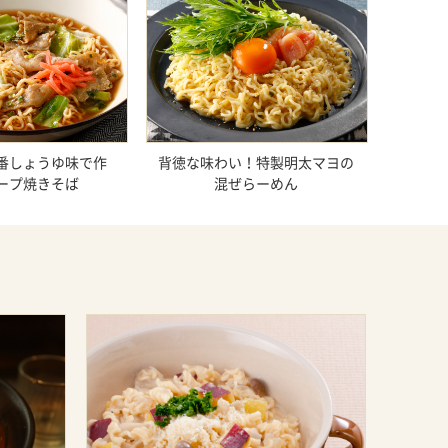
番しょうゆ味で作
背徳な味わい！特製明太マヨの
ープ焼きそば
混ぜらーめん