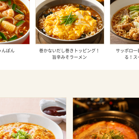
ゃんぽん
巻かないだし巻きトッピング！
サッポロ一
旨辛みそラーメン
る！ス