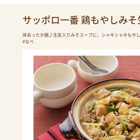
サッポロ一番 鶏もやしみそ
体あったか鍋♪生姜入りみそスープに、シャキシャキもや
#なべ