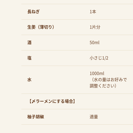
長ねぎ
1本
生姜（薄切り）
1片分
酒
50ml
塩
小さじ1/2
1000ml
水
（水の量はお好みで
調整ください）
【〆ラーメンにする場合】
柚子胡椒
適量