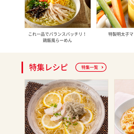
これ一品でバランスバッチリ！
特製明太子マ
鶏飯風らーめん
特集レシピ
特集一覧