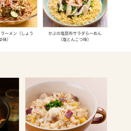
くラーメン（しょう
かぶの塩昆布サラダらーめん
ゆ味）
（塩とんこつ味）