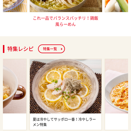
し塩らーめん
これ一品でバランスバッチリ！鶏飯
特製
風らーめん
特集レシピ
特集一覧
ン特集
夏は冷やしてサッポロ一番！冷やしラー
旨辛ラーメン
メン特集