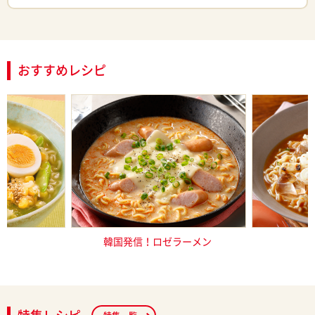
おすすめレシピ
ろ塩らーめん
韓国発信！ロゼラーメン
焼き鳥で