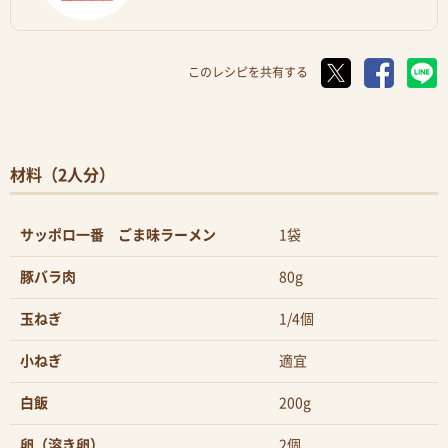
このレシピを共有する
材料（2人分）
サッポロ一番 ごま味ラーメン
1袋
豚バラ肉
80g
玉ねぎ
1/4個
小ねぎ
適宜
白飯
200g
卵（溶き卵）
2個