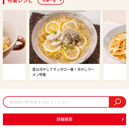
特集レシピ
特集一覧
ン特集
夏は冷やしてサッポロ一番！冷やしラー
旨辛ラーメン
メン特集
詳細検索