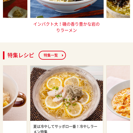
そラーメン
インパクト大！磯の香り豊かな岩の
これ一品で
りラーメン
特集レシピ
特集一覧
ン特集
夏は冷やしてサッポロ一番！冷やしラー
旨辛ラーメン
メン特集