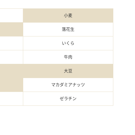
小麦
落花生
いくら
牛肉
大豆
マカダミアナッツ
ゼラチン