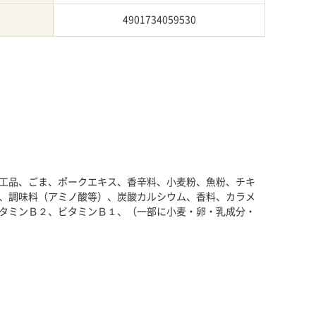
4901734059530
工品、ごま、ポークエキス、香辛料、小麦粉、魚粉、チキ
、調味料（アミノ酸等）、炭酸カルシウム、香料、カラメ
タミンＢ２、ビタミンＢ１、（一部に小麦・卵・乳成分・