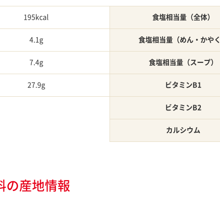
195kcal
食塩相当量（全体）
4.1g
食塩相当量（めん・かや
7.4g
食塩相当量（スープ）
27.9g
ビタミンB1
ビタミンB2
カルシウム
料の産地情報