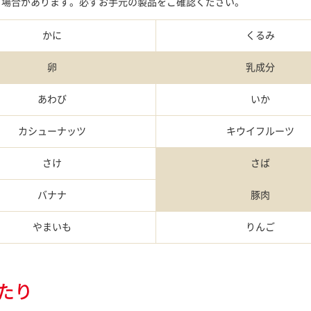
る場合があります。必ずお手元の製品をご確認ください。
かに
くるみ
卵
乳成分
あわび
いか
カシュー
ナッツ
キウイ
フルーツ
さけ
さば
バナナ
豚肉
やまいも
りんご
当たり