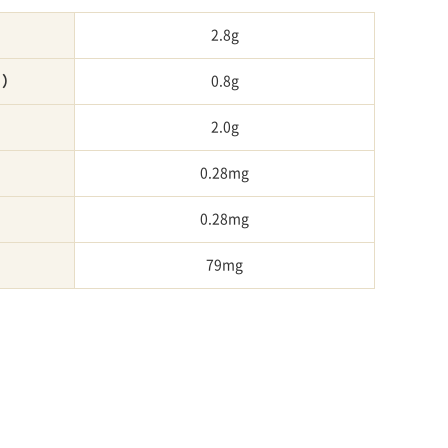
2.8g
く）
0.8g
2.0g
0.28mg
0.28mg
79mg