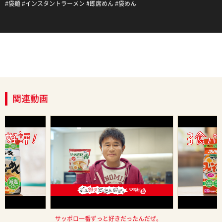
#袋麺 #インスタントラーメン #即席めん #袋めん
関連動画
 １５秒 ２
サッポロ一番ずっと好きだったんだぜ。
サッポロ一番