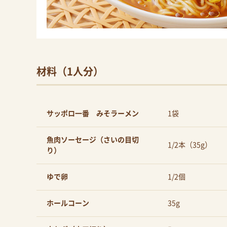
材料（1人分）
サッポロ一番 みそラーメン
1袋
魚肉ソーセージ（さいの目切
1/2本（35g）
り）
ゆで卵
1/2個
ホールコーン
35g