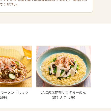
てください。
くラーメン（しょう
かぶの塩昆布サラダらーめん
ゆ味）
（塩とんこつ味）