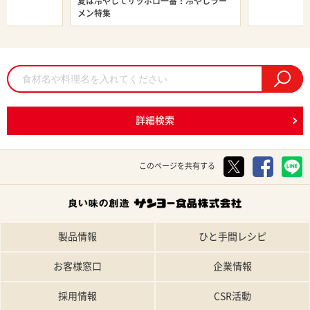
ン特集
夏は冷やしてサッポロ一番！冷やしラー
旨辛ラーメン
メン特集
詳細検索
このページを共有する
製品情報
ひと手間レシピ
お客様窓口
企業情報
採用情報
CSR活動