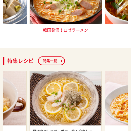
香る冷やし豆
韓国発信！ロゼラーメン
極辛
ーメン
特集レシピ
特集一覧